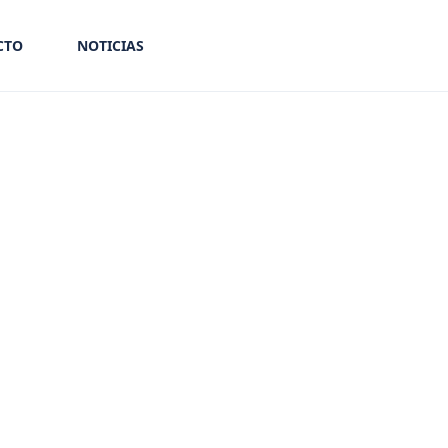
CTO
NOTICIAS
acogedores y llenos de inspiración.