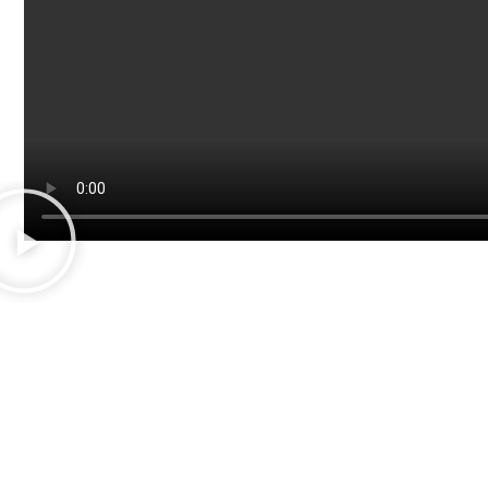
Transforma tu 
Déjanos ayudarte a crear el hogar que si
soñaste. ¡Contáctanos y da el primer pas