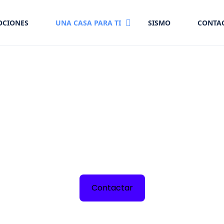
CIONES
UNA CASA PARA TI
SISMO
CONTA
Interiorismo
tu estilo y personalidad, creando ambientes funcionales, 
Contactar