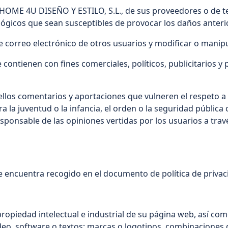
e HOME 4U DISEÑO Y ESTILO, S.L., de sus proveedores o de ter
o lógicos que sean susceptibles de provocar los daños an
s de correo electrónico de otros usuarios y modificar o man
se contienen con fines comerciales, políticos, publicitarios 
ellos comentarios y aportaciones que vulneren el respeto a 
 la juventud o la infancia, el orden o la seguridad pública 
sponsable de las opiniones vertidas por los usuarios a trav
 se encuentra recogido en el documento de política de priva
ropiedad intelectual e industrial de su página web, así com
deo, software o textos; marcas o logotipos, combinaciones d